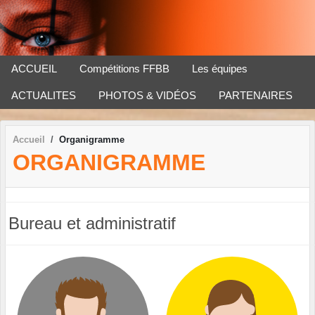
Panneau de gestion des cookies
ACCUEIL
Compétitions FFBB
Les équipes
ACTUALITES
PHOTOS & VIDÉOS
PARTENAIRES
Accueil
Organigramme
ORGANIGRAMME
Bureau et administratif