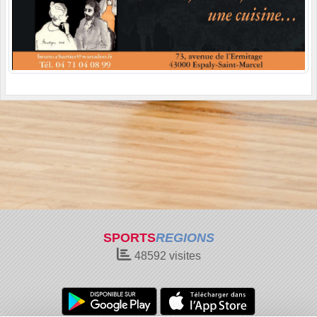
SPORTS
REGIONS
48592
visites