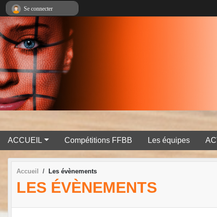
Panneau de gestion des cookies
Se connecter
ACCUEIL
Compétitions FFBB
Les équipes
AC
Accueil
Les évènements
LES ÉVÈNEMENTS