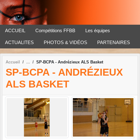
Panneau de gestion des cookies
ACCUEIL
Compétitions FFBB
Les équipes
ACTUALITES
PHOTOS & VIDÉOS
PARTENAIRES
Accueil
SP-BCPA - Andrézieux ALS Basket
SP-BCPA - ANDRÉZIEUX
ALS BASKET