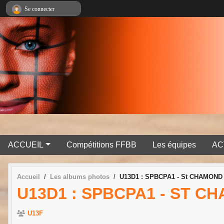
Panneau de gestion des cookies
Se connecter
ACCUEIL
Compétitions FFBB
Les équipes
AC
Accueil
Les albums photos
U13D1 : SPBCPA1 - St CHAMOND
U13D1 : SPBCPA1 - ST C
U13F