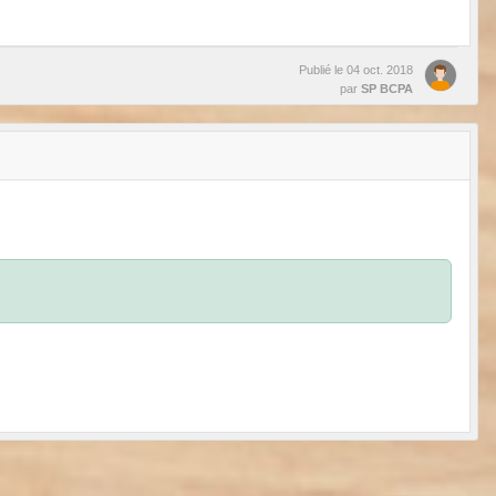
Publié le
04 oct. 2018
par
SP BCPA