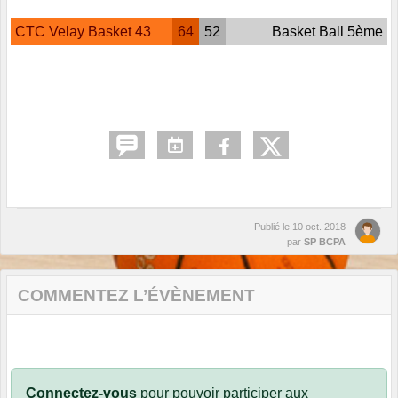
CTC Velay Basket 43
64
52
Basket Ball 5ème
Publié le
10 oct. 2018
par
SP BCPA
COMMENTEZ L’ÉVÈNEMENT
Connectez-vous
pour pouvoir participer aux