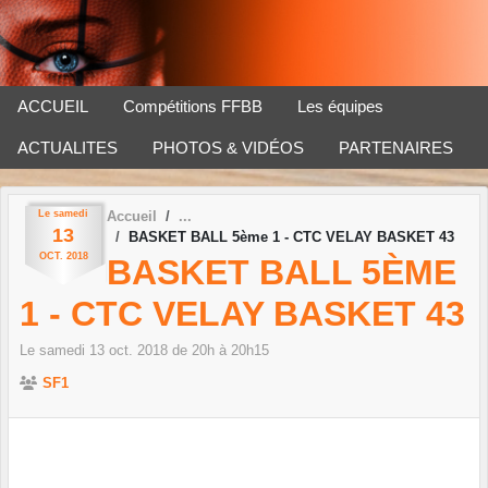
Panneau de gestion des cookies
ACCUEIL
Compétitions FFBB
Les équipes
ACTUALITES
PHOTOS & VIDÉOS
PARTENAIRES
Le
samedi
Accueil
13
BASKET BALL 5ème 1 - CTC VELAY BASKET 43
OCT.
2018
BASKET BALL 5ÈME
1 - CTC VELAY BASKET 43
Le
samedi
13
oct.
2018
de 20h à 20h15
SF1