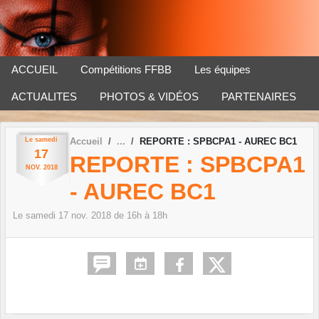
Panneau de gestion des cookies
ACCUEIL
Compétitions FFBB
Les équipes
ACTUALITES
PHOTOS & VIDÉOS
PARTENAIRES
Le
samedi
Accueil
REPORTE : SPBCPA1 - AUREC BC1
17
REPORTE : SPBCPA1
NOV.
2018
- AUREC BC1
Le
samedi
17
nov.
2018
de 16h à 18h