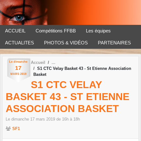
Panneau de gestion des cookies
ACCUEIL
Compétitions FFBB
Les équipes
ACTUALITES
PHOTOS & VIDÉOS
PARTENAIRES
Le
dimanche
Accueil
17
S1 CTC Velay Basket 43 - St Etienne Association
Basket
MARS
2019
S1 CTC VELAY
BASKET 43 - ST ETIENNE
ASSOCIATION BASKET
Le
dimanche
17
mars
2019
de 16h à 18h
SF1