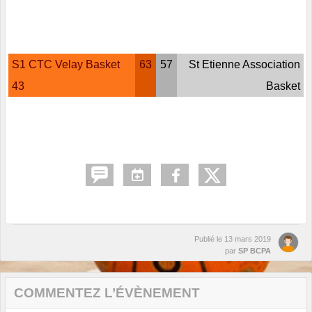
S1 CTC Velay Basket
63
57
St Etienne Association
43
Basket
Publié le
13 mars 2019
par
SP BCPA
COMMENTEZ L’ÉVÈNEMENT