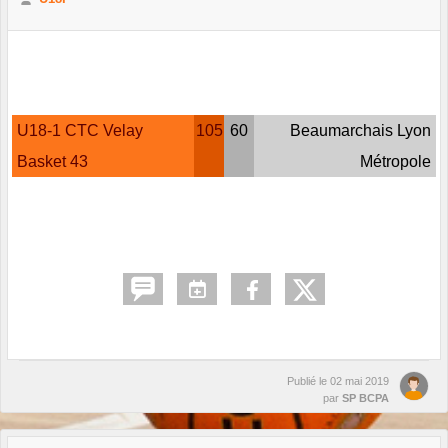
U18-1 CTC Velay
105
60
Beaumarchais Lyon
Basket 43
Métropole
Publié le
02 mai 2019
par
SP BCPA