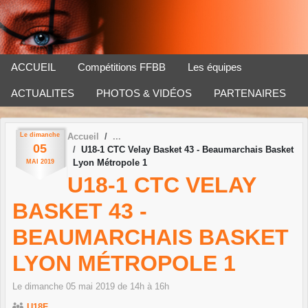
Panneau de gestion des cookies
ACCUEIL
Compétitions FFBB
Les équipes
ACTUALITES
PHOTOS & VIDÉOS
PARTENAIRES
Le
dimanche
Accueil
05
U18-1 CTC Velay Basket 43 - Beaumarchais Basket
Lyon Métropole 1
MAI
2019
U18-1 CTC VELAY
BASKET 43 -
BEAUMARCHAIS BASKET
LYON MÉTROPOLE 1
Le
dimanche
05
mai
2019
de 14h à 16h
U18F