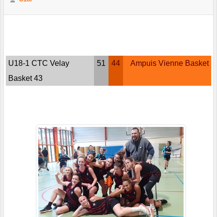
U18-1 CTC Velay
51
44
Ampuis Vienne Basket
Basket 43