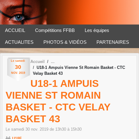
Panneau de gestion des cookies
ACCUEIL
Compétitions FFBB
Les équipes
ACTUALITES
PHOTOS & VIDÉOS
PARTENAIRES
Le
samedi
Accueil
30
U18-1 Ampuis Vienne St Romain Basket - CTC
Velay Basket 43
NOV.
2019
U18-1 AMPUIS
VIENNE ST ROMAIN
BASKET - CTC VELAY
BASKET 43
Le
samedi
30
nov.
2019
de 13h30 à 15h30
U18F