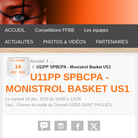
Panneau de gestion des cookies
ACCUEIL
Compétitions FFBB
Les équipes
ACTUALITES
PHOTOS & VIDÉOS
PARTENAIRES
Le
samedi
Accueil
14
U11PP SPBCPA - Monistrol Basket US1
DÉC.
2019
U11PP SPBCPA -
MONISTROL BASKET US1
Le
samedi
14
déc.
2019
de 11h30 à 12h30
Lieu :
Chemin du stade de Chomeil
43350
SAINT PAULIEN