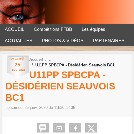
Panneau de gestion des cookies
ACCUEIL
Compétitions FFBB
Les équipes
ACTUALITES
PHOTOS & VIDÉOS
PARTENAIRES
Le
samedi
Accueil
25
U11PP SPBCPA - Désidérien Seauvois BC1
JANV.
2020
U11PP SPBCPA -
DÉSIDÉRIEN SEAUVOIS
BC1
Le
samedi
25
janv.
2020
de 11h30 à 13h