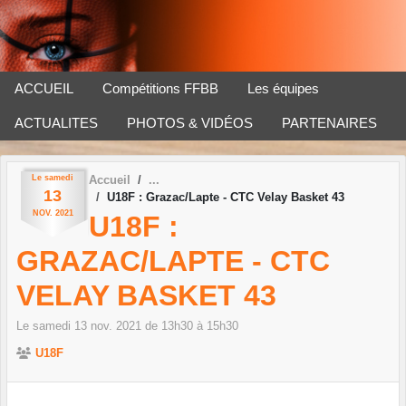
Panneau de gestion des cookies
ACCUEIL
Compétitions FFBB
Les équipes
ACTUALITES
PHOTOS & VIDÉOS
PARTENAIRES
Le
samedi
Accueil
13
U18F : Grazac/Lapte - CTC Velay Basket 43
NOV.
2021
U18F :
GRAZAC/LAPTE - CTC
VELAY BASKET 43
Le
samedi
13
nov.
2021
de 13h30 à 15h30
U18F