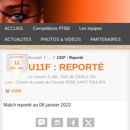
Panneau de gestion des cookies
ACCUEIL
Compétitions FFBB
Les équipes
ACTUALITES
PHOTOS & VIDÉOS
PARTENAIRES
Le
samedi
Accueil
U11F : Reporté
11
U11F : REPORTÉ
DÉC.
2021
Le
samedi
11
déc.
2021
de 13h30 à 16h
Lieu :
Chemin du stade de Chomeil
43350
SAINT PAULIEN
U11M
Match reporté au 08 janvier 2022