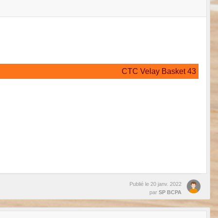
CTC Velay Basket 43
Publié le
20 janv. 2022
par
SP BCPA