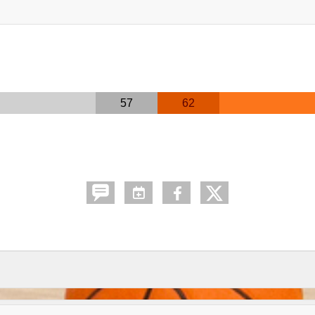
57
62