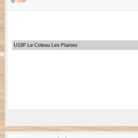
U18F
U18F Le Coteau Les Plaines