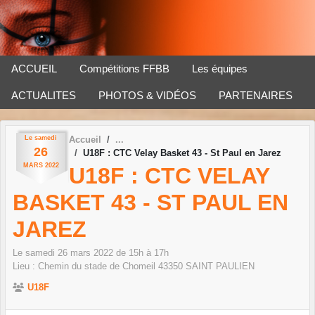
Panneau de gestion des cookies
ACCUEIL
Compétitions FFBB
Les équipes
ACTUALITES
PHOTOS & VIDÉOS
PARTENAIRES
Le
samedi
Accueil
26
U18F : CTC Velay Basket 43 - St Paul en Jarez
MARS
2022
U18F : CTC VELAY
BASKET 43 - ST PAUL EN
JAREZ
Le
samedi
26
mars
2022
de 15h à 17h
Lieu :
Chemin du stade de Chomeil
43350
SAINT PAULIEN
U18F