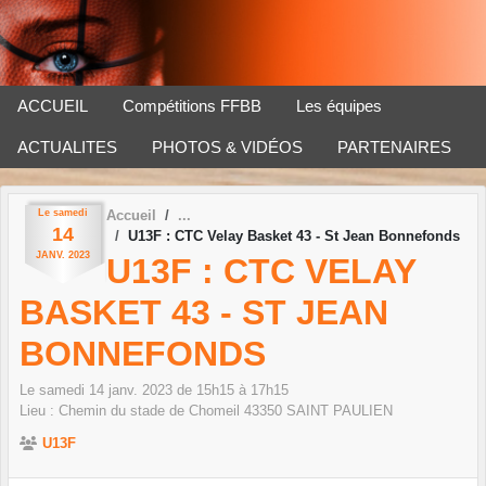
Panneau de gestion des cookies
ACCUEIL
Compétitions FFBB
Les équipes
ACTUALITES
PHOTOS & VIDÉOS
PARTENAIRES
Le
samedi
Accueil
14
U13F : CTC Velay Basket 43 - St Jean Bonnefonds
JANV.
2023
U13F : CTC VELAY
BASKET 43 - ST JEAN
BONNEFONDS
Le
samedi
14
janv.
2023
de 15h15 à 17h15
Lieu :
Chemin du stade de Chomeil
43350
SAINT PAULIEN
U13F