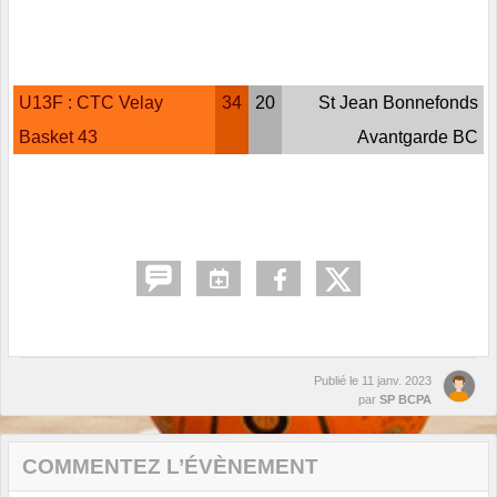
U13F : CTC Velay
34
20
St Jean Bonnefonds
Basket 43
Avantgarde BC
Publié le
11 janv. 2023
par
SP BCPA
COMMENTEZ L’ÉVÈNEMENT