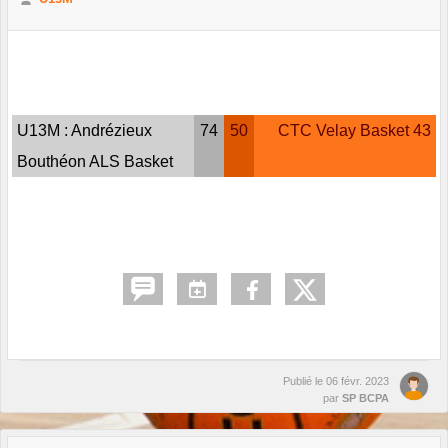
U13M : Andrézieux
74
50
CTC Velay Basket 43
Bouthéon ALS Basket
Publié le
06 févr. 2023
par
SP BCPA