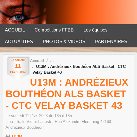
Panneau de gestion des cookies
ACCUEIL
Compétitions FFBB
Les équipes
ACTUALITES
PHOTOS & VIDÉOS
PARTENAIRES
Le
samedi
Accueil
11
U13M : Andrézieux Bouthéon ALS Basket - CTC
Velay Basket 43
FÉVR.
2023
U13M : ANDRÉZIEUX
BOUTHÉON ALS BASKET
- CTC VELAY BASKET 43
Le
samedi
11
févr.
2023
de 16h à 18h
Lieu :
Salle Victor Lacoste, Rue Alexandre Flemming
42160
Andrézieux Bouthéon
U13M