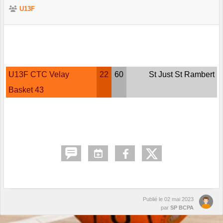
U13F
U13F CTC Velay
22
60
St Just St Rambert
Basket 43
Publié le
02 mai 2023
par
SP BCPA