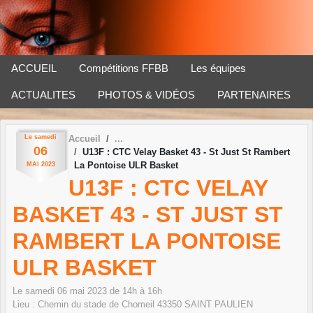
Panneau de gestion des cookies
ACCUEIL
Compétitions FFBB
Les équipes
ACTUALITES
PHOTOS & VIDÉOS
PARTENAIRES
Le
samedi
Accueil
06
U13F : CTC Velay Basket 43 - St Just St Rambert
La Pontoise ULR Basket
MAI
2023
U13F : CTC VELAY
BASKET 43 - ST JUST ST
RAMBERT LA PONTOISE
ULR BASKET
Le
samedi
06
mai
2023
de 14h à 16h
Lieu :
Chemin du stade de Chomeil
43350
SAINT PAULIEN