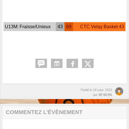
U13M: Fraisse/Unieux
43
69
CTC Velay Basket 43
Publié le
18 sept. 2023
par
SP BCPA
COMMENTEZ L’ÉVÈNEMENT