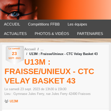
Panneau de gestion des cookies
ACCUEIL
Compétitions FFBB
Les équipes
ACTUALITES
PHOTOS & VIDÉOS
PARTENAIRES
Le
samedi
Accueil
23
U13M : Fraisse/Unieux - CTC Velay Basket 43
SEPT.
2023
U13M :
FRAISSE/UNIEUX - CTC
VELAY BASKET 43
Le
samedi
23
sept.
2023
de 13h30 à 15h30
Lieu :
Gymnase Jules Ferry, rue Jules Ferry
42490
Fraisses
U13M