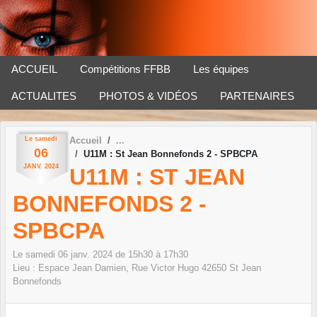
Panneau de gestion des cookies
ACCUEIL
Compétitions FFBB
Les équipes
ACTUALITES
PHOTOS & VIDÉOS
PARTENAIRES
Le
samedi
Accueil
06
U11M : St Jean Bonnefonds 2 - SPBCPA
JANV.
2024
U11M : ST JEAN
BONNEFONDS 2 -
SPBCPA
Le
samedi
06
janv.
2024
de 15h30 à 17h30
Lieu :
Espace Jean Damien, Rue Victor Hugo
42650
St Jean
Bonnefonds