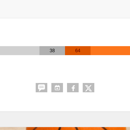
38
64