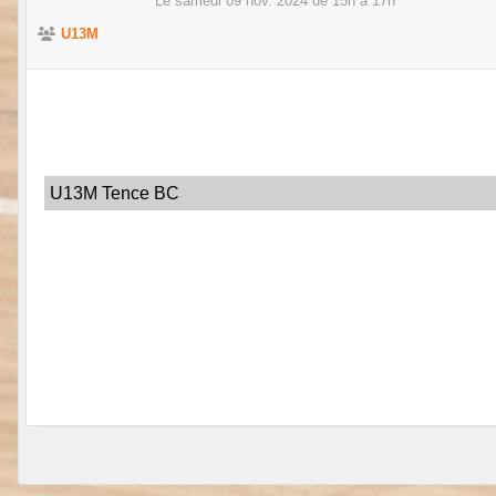
Le
samedi
09
nov.
2024
de 15h à 17h
U13M
U13M Tence BC