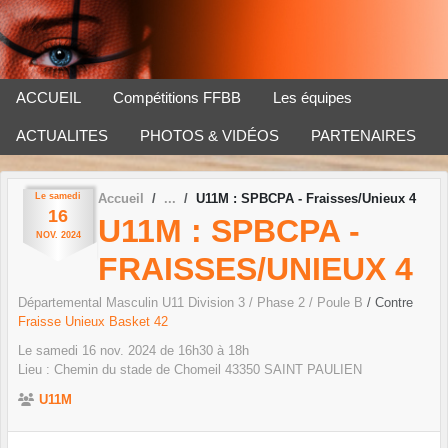
Panneau de gestion des cookies
ACCUEIL
Compétitions FFBB
Les équipes
ACTUALITES
PHOTOS & VIDÉOS
PARTENAIRES
Le
samedi
Accueil
U11M : SPBCPA - Fraisses/Unieux 4
16
U11M : SPBCPA -
NOV.
2024
FRAISSES/UNIEUX 4
Départemental Masculin U11 Division 3 / Phase 2 / Poule B
/ Contre
Fraisse Unieux Basket 42
Le
samedi
16
nov.
2024
de 16h30 à 18h
Lieu :
Chemin du stade de Chomeil
43350
SAINT PAULIEN
U11M