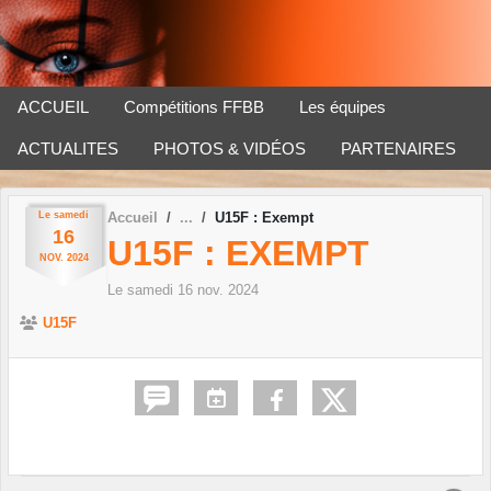
Panneau de gestion des cookies
ACCUEIL
Compétitions FFBB
Les équipes
ACTUALITES
PHOTOS & VIDÉOS
PARTENAIRES
Le
samedi
Accueil
U15F : Exempt
16
U15F : EXEMPT
NOV.
2024
Le
samedi
16
nov.
2024
U15F