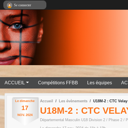
Panneau de gestion des cookies
Se connecter
ACCUEIL
Compétitions FFBB
Les équipes
AC
Accueil
Les évènements
U18M-2 : CTC Velay 
Le
dimanche
17
U18M-2 : CTC VELA
NOV.
2024
Départemental Masculin U18 Division 2 / Phase 2 / 