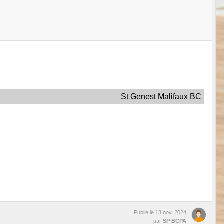
St Genest Malifaux BC
Publié le
13 nov. 2024
par
SP BCPA