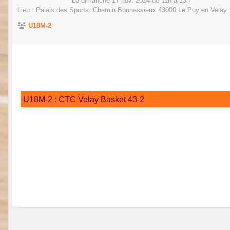
Le
dimanche
17
nov.
2024
de 11h à 13h
Lieu :
Palais des Sports, Chemin Bonnassieux
43000
Le Puy en Velay
U18M-2
U18M-2 : CTC Velay Basket 43-2