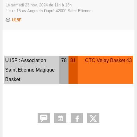
Le
samedi
23
nov.
2024
de 11h à 13h
Lieu :
15 av Augustin Dupré
42000
Saint Etienne
U15F
U15F : Association
78
81
CTC Velay Basket 43
Saint Etienne Magique
Basket