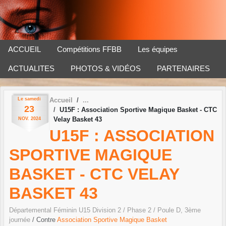
Panneau de gestion des cookies
ACCUEIL
Compétitions FFBB
Les équipes
ACTUALITES
PHOTOS & VIDÉOS
PARTENAIRES
Le
samedi
Accueil
23
U15F : Association Sportive Magique Basket - CTC
Velay Basket 43
NOV.
2024
U15F : ASSOCIATION
SPORTIVE MAGIQUE
BASKET - CTC VELAY
BASKET 43
Départemental Féminin U15 Division 2 / Phase 2 / Poule D, 3ème
journée
/ Contre
Association Sportive Magique Basket