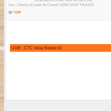
Le
dimanche
24
nov.
2024
de 14h à 16h
Lieu :
Chemin du stade de Chomeil
43350
SAINT PAULIEN
U18F
U18F : CTC Velay Basket 43