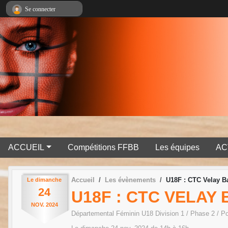
Panneau de gestion des cookies
Se connecter
ACCUEIL
Compétitions FFBB
Les équipes
AC
Accueil
Les évènements
U18F : CTC Velay Ba
Le
dimanche
24
U18F : CTC VELAY 
NOV.
2024
Départemental Féminin U18 Division 1 / Phase 2 / P