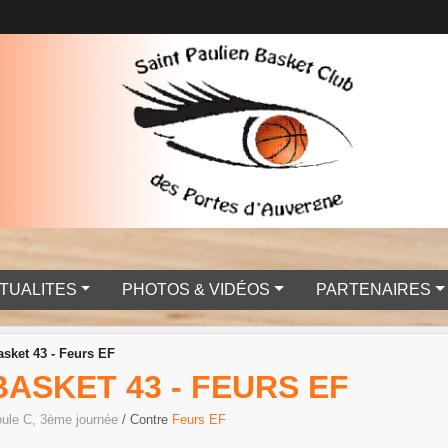
TUALITES
PHOTOS & VIDÉOS
PARTENAIRES
sket 43 - Feurs EF
BASKET 43 - FEURS EF
oule C, 3ème journée
/ Contre
Feurs EF