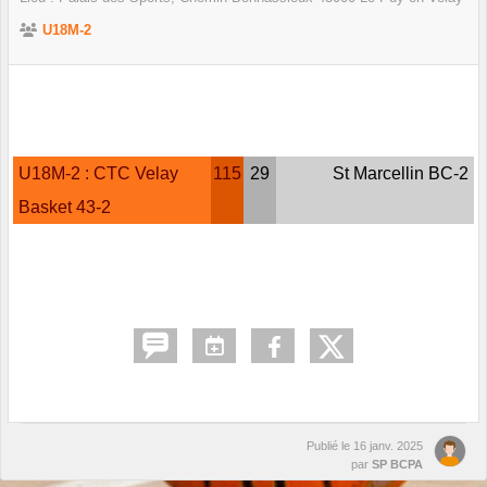
U18M-2
U18M-2 : CTC Velay
115
29
St Marcellin BC-2
Basket 43-2
Publié le
16 janv. 2025
par
SP BCPA