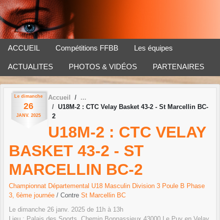
Panneau de gestion des cookies
ACCUEIL
Compétitions FFBB
Les équipes
ACTUALITES
PHOTOS & VIDÉOS
PARTENAIRES
Le
dimanche
Accueil
26
U18M-2 : CTC Velay Basket 43-2 - St Marcellin BC-
2
JANV.
2025
U18M-2 : CTC VELAY
BASKET 43-2 - ST
MARCELLIN BC-2
Championnat Départemental U18 Masculin Division 3 Poule B Phase
3, 6ème journée
/ Contre
St Marcellin BC
Le
dimanche
26
janv.
2025
de 11h à 13h
Lieu :
Palais des Sports, Chemin Bonnassieux
43000
Le Puy en Velay