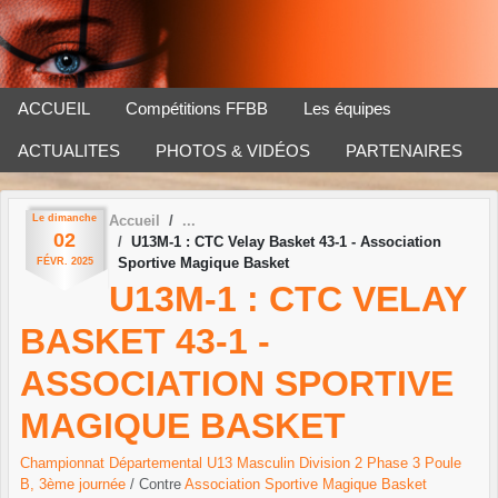
Panneau de gestion des cookies
ACCUEIL
Compétitions FFBB
Les équipes
ACTUALITES
PHOTOS & VIDÉOS
PARTENAIRES
Le
dimanche
Accueil
02
U13M-1 : CTC Velay Basket 43-1 - Association
Sportive Magique Basket
FÉVR.
2025
U13M-1 : CTC VELAY
BASKET 43-1 -
ASSOCIATION SPORTIVE
MAGIQUE BASKET
Championnat Départemental U13 Masculin Division 2 Phase 3 Poule
B, 3ème journée
/ Contre
Association Sportive Magique Basket