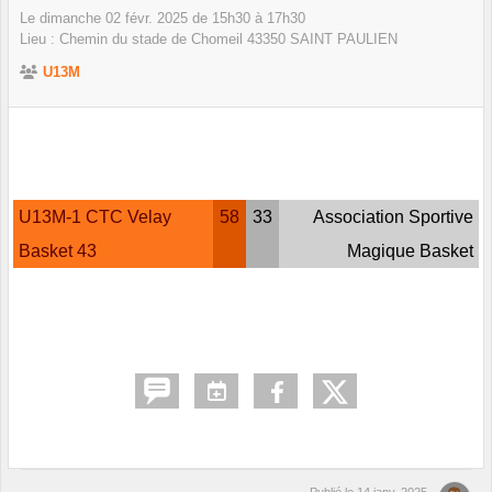
Le
dimanche
02
févr.
2025
de 15h30 à 17h30
Lieu :
Chemin du stade de Chomeil
43350
SAINT PAULIEN
U13M
U13M-1 CTC Velay
58
33
Association Sportive
Basket 43
Magique Basket
Publié le
14 janv. 2025