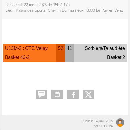
Le
samedi
22
mars
2025
de 15h à 17h
Lieu :
Palais des Sports, Chemin Bonnassieux
43000
Le Puy en Velay
U13M-2 : CTC Velay
52
41
Sorbiers/Talaudière
Basket 43-2
Basket 2
Publié le
14 janv. 2025
par
SP BCPA