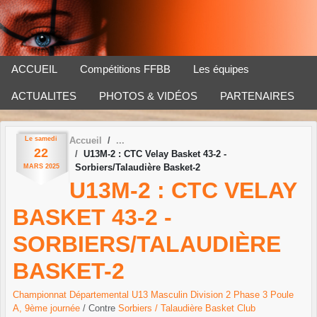
Panneau de gestion des cookies
ACCUEIL
Compétitions FFBB
Les équipes
ACTUALITES
PHOTOS & VIDÉOS
PARTENAIRES
Le
samedi
Accueil
22
U13M-2 : CTC Velay Basket 43-2 -
Sorbiers/Talaudière Basket-2
MARS
2025
U13M-2 : CTC VELAY
BASKET 43-2 -
SORBIERS/TALAUDIÈRE
BASKET-2
Championnat Départemental U13 Masculin Division 2 Phase 3 Poule
A, 9ème journée
/ Contre
Sorbiers / Talaudière Basket Club