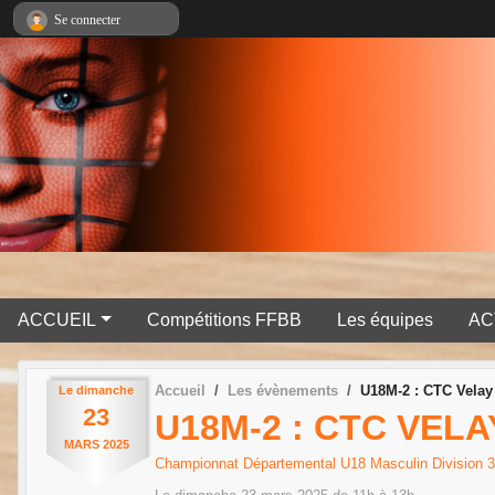
Panneau de gestion des cookies
Se connecter
ACCUEIL
Compétitions FFBB
Les équipes
AC
Accueil
Les évènements
U18M-2 : CTC Velay 
Le
dimanche
23
U18M-2 : CTC VELA
MARS
2025
Championnat Départemental U18 Masculin Division 