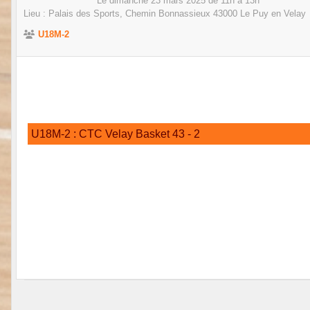
Le
dimanche
23
mars
2025
de 11h à 13h
Lieu :
Palais des Sports, Chemin Bonnassieux
43000
Le Puy en Velay
U18M-2
U18M-2 : CTC Velay Basket 43 - 2