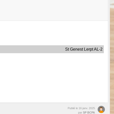
St Genest Lerpt AL-2
Publié le
16 janv. 2025
par
SP BCPA