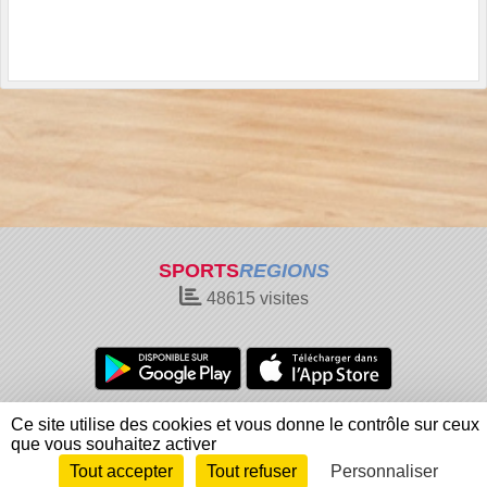
SPORTS
REGIONS
48615
visites
Charte cookies
Gestion des cookies
Ce site utilise des cookies et vous donne le contrôle sur ceux
Informations légales
Signaler un contenu inapproprié
que vous souhaitez activer
Tout accepter
Tout refuser
Personnaliser
Envie de participer ?
Connexion