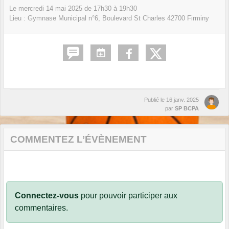
Le
mercredi
14
mai
2025
de 17h30 à 19h30
Lieu :
Gymnase Municipal n°6, Boulevard St Charles
42700
Firminy
Publié le
16 janv. 2025
par
SP BCPA
COMMENTEZ L’ÉVÈNEMENT
Connectez-vous
pour pouvoir participer aux
commentaires.