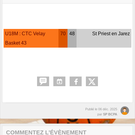
U18M : CTC Velay
70
48
St Priest en Jarez
Basket 43
Publié le
06 déc. 2025
par
SP BCPA
COMMENTEZ L’ÉVÈNEMENT