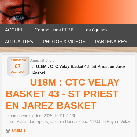
Panneau de gestion des cookies
ACCUEIL
Compétitions FFBB
Les équipes
ACTUALITES
PHOTOS & VIDÉOS
PARTENAIRES
Le
dimanche
Accueil
07
U18M : CTC Velay Basket 43 - St Priest en Jarez
Basket
DÉC.
2025
U18M : CTC VELAY
BASKET 43 - ST PRIEST
EN JAREZ BASKET
Le
dimanche
07
déc.
2025
de 11h à 13h
Lieu :
Palais des Sports, Chemin Bonnassieux
43000
Le Puy en Velay
U18M-1