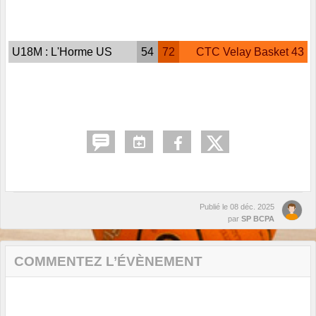
U18M : L'Horme US
54
72
CTC Velay Basket 43
Publié le
08 déc. 2025
par
SP BCPA
COMMENTEZ L’ÉVÈNEMENT