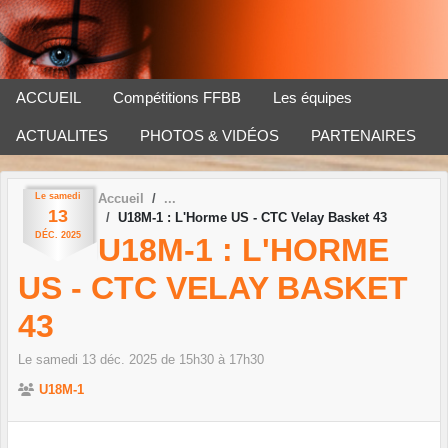
Panneau de gestion des cookies
ACCUEIL
Compétitions FFBB
Les équipes
ACTUALITES
PHOTOS & VIDÉOS
PARTENAIRES
Le
samedi
Accueil
13
U18M-1 : L'Horme US - CTC Velay Basket 43
DÉC.
2025
U18M-1 : L'HORME
US - CTC VELAY BASKET
43
Le
samedi
13
déc.
2025
de 15h30 à 17h30
U18M-1