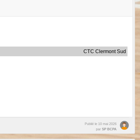
CTC Clermont Sud
Publié le
10 mai 2026
par
SP BCPA