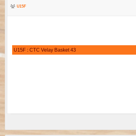
U15F
U15F : CTC Velay Basket 43